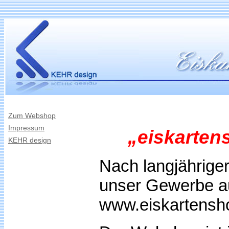
Zum Webshop
Impressum
„eiskarten
KEHR design
Nach langjähriger
unser Gewerbe au
www.eiskartensh